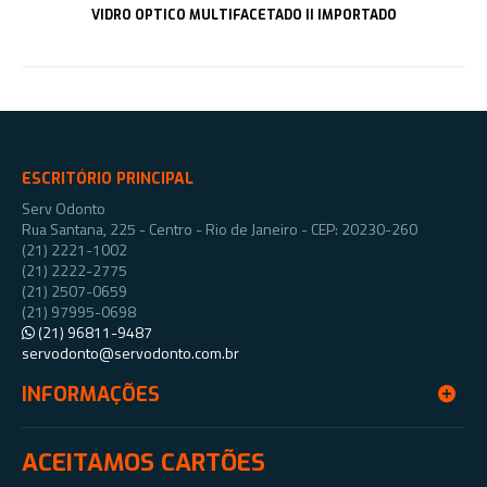
VIDRO OPTICO MULTIFACETADO II IMPORTADO
ESCRITÓRIO PRINCIPAL
Serv Odonto
Rua Santana, 225 - Centro - Rio de Janeiro - CEP: 20230-260
(21) 2221-1002
(21) 2222-2775
(21) 2507-0659
(21) 97995-0698
(21) 96811-9487
servodonto@servodonto.com.br
INFORMAÇÕES
ACEITAMOS CARTÕES